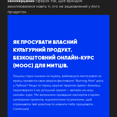
некомерційних
сферах так, щоб брендом
захоплювалися навіть ті, хто не зацікавлений у його
продуктах.
ЯК ПРОСУВАТИ ВЛАСНИЙ
КУЛЬТУРНИЙ ПРОДУКТ.
БЕЗКОШТОВНИЙ ОНЛАЙН-КУРС
(МООС) ДЛЯ МИТЦІВ.
Пишеш гарні книжки чи музику, займаєшся мистецтвом чи
мрієш провести свою версію фестивалю “Burning Man” десь
у Лубнах? Якщо ти гориш крутою творчою ідеєю і бажаєш
перетворити її на успішний проект — велкам на наш
онлайн-курс. Ми запросили провідних експертів з промо
культурних проектів, журналістики та реклами, щоб
спрямувати твій креатив та навчити тебе працювати …
Continued