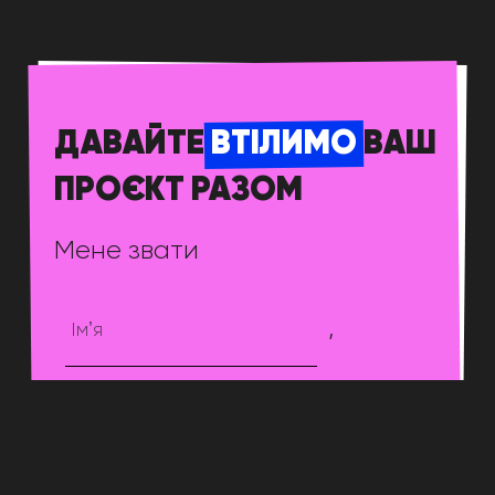
ГАЛУЗІ
ДАВАЙТЕ
ВТІЛИМО
ВАШ
ПРОЄКТ РАЗОМ
Мене звати
,
давайте обговоримо мій
проект. Зв’яжіться зі мною за